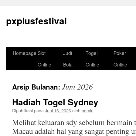
Langsung
ke
pxplusfestival
isi
Homepage
Slot
Judi
Togel
Poker
Online
Bola
Online
Online
Juni 2026
Arsip Bulanan:
Hadiah Togel Sydney
Dipublikasi pada
Juni 16, 2026
oleh
admin
Melihat keluaran sdy sebelum bermain t
Macau adalah hal yang sangat penting un