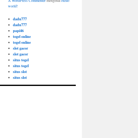
A WordPress Commenter
mengenai
Hello
world!
dadu777
dadu777
papi46
togel online
togel online
slot gacor
slot gacor
situs togel
situs togel
situs slot
situs slot