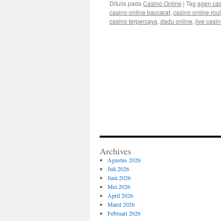
Ditulis pada
Casino Online
|
Tag
agen cas
casino online baccarat
,
casino online roul
casino terpercaya
,
dadu online
,
live casi
Archives
Agustus 2026
Juli 2026
Juni 2026
Mei 2026
April 2026
Maret 2026
Februari 2026