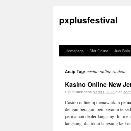
Langsung
ke
pxplusfestival
isi
Homepage
Slot Online
Judi Bola
casino online roulette
Arsip Tag:
Kasino Online New Je
Dipublikasi pada
Maret 1, 2026
oleh
adm
Casino online nj menawarkan pemai
dengan beragam pembayaran tersed
permainan dealer langsung. Ini m
langsung, dialirkan langsung ke 